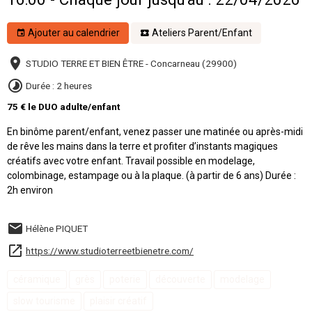
Ajouter au calendrier
Ateliers Parent/Enfant
STUDIO TERRE ET BIEN ÊTRE - Concarneau (29900)
Durée : 2 heures
75 € le DUO adulte/enfant
En binôme parent/enfant, venez passer une matinée ou après-midi
de rêve les mains dans la terre et profiter d’instants magiques
créatifs avec votre enfant. Travail possible en modelage,
colombinage, estampage ou à la plaque. (à partir de 6 ans) Durée :
2h environ
Hélène PIQUET
https://www.studioterreetbienetre.com/
céramique
grès
poterie
découverte
modelage
slow tourisme
plaisir créatif