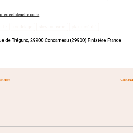
oterreetbienetre.com/
erte
modelage
slow tourisme
plaisir créatif
e de Trégunc, 29900 Concarneau (29900) Finistère France
science
Concar