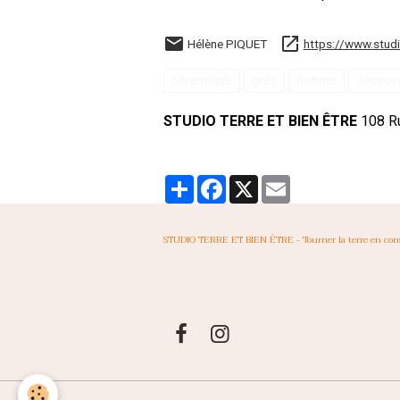
Hélène PIQUET
https://www.studi
céramique
grès
poterie
découv
STUDIO TERRE ET BIEN ÊTRE
108 Ru
Partager
Facebook
X
Email
STUDIO TERRE ET BIEN ÊTRE - Tourner la terre en con