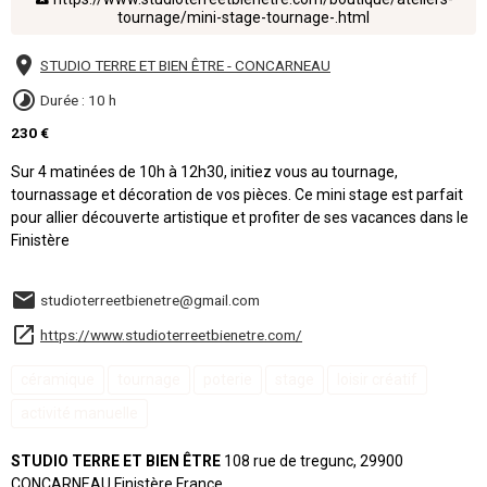
tournage/mini-stage-tournage-.html
STUDIO TERRE ET BIEN ÊTRE - CONCARNEAU
Durée : 10 h
230 €
Sur 4 matinées de 10h à 12h30, initiez vous au tournage,
tournassage et décoration de vos pièces. Ce mini stage est parfait
pour allier découverte artistique et profiter de ses vacances dans le
Finistère
studioterreetbienetre@gmail.com
https://www.studioterreetbienetre.com/
céramique
tournage
poterie
stage
loisir créatif
activité manuelle
STUDIO TERRE ET BIEN ÊTRE
108 rue de tregunc, 29900
CONCARNEAU Finistère France