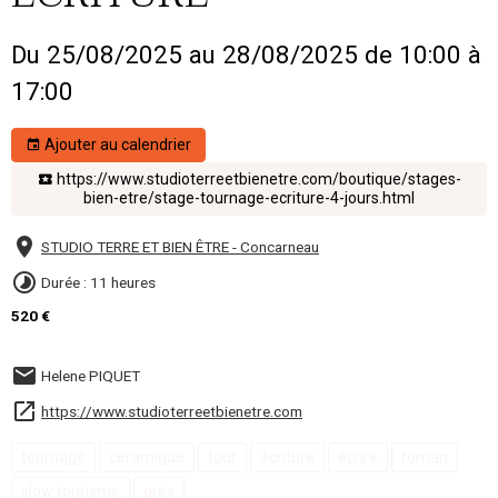
Du 25/08/2025
au 28/08/2025
de 10:00
à
17:00
Ajouter au calendrier
https://www.studioterreetbienetre.com/boutique/stages-
bien-etre/stage-tournage-ecriture-4-jours.html
STUDIO TERRE ET BIEN ÊTRE - Concarneau
Durée : 11 heures
520 €
Helene PIQUET
https://www.studioterreetbienetre.com
tournage
céramique
tour
écriture
écrire
roman
slow tourisme
grès