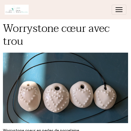
Worrystone cœur avec
trou
Worrystone coeur en perles de porcelaine