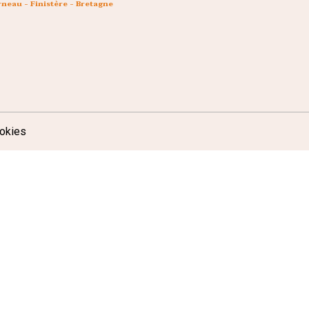
neau - Finistère - Bretagne
okies