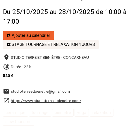
Du 25/10/2025
au 28/10/2025
de 10:00
à
17:00
Ajouter au calendrier
STAGE TOURNAGE ET RELAXATION 4 JOURS
STUDIO TERRE ET BIEN ÊTRE - CONCARNEAU
Durée : 22 h
520 €
studioterreetbienetre@gmail.com
https://www.studioterreetbienetre.com/
céramique
tournage
bien être
yoga
relaxation
slow tourisme